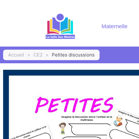
Maternelle
Accueil
>
CE2
>
Petites discussions