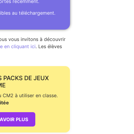
portes récemment.
ibles au téléchargement.
ous vous invitons à découvrir
 en cliquant ici
. Les élèves
S PACKS DE JEUX
ME
CM2 à utiliser en classe.
itée
SAVOIR PLUS