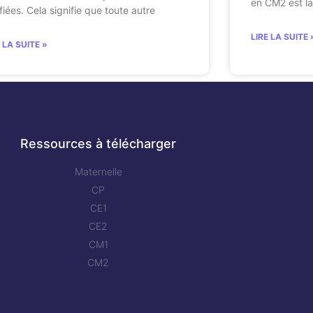
en CM2 est la
fiées. Cela signifie que toute autre
LIRE LA SUITE 
E LA SUITE »
Ressources à télécharger
Maternelle
CP
CE1
CE2
CM1
CM2