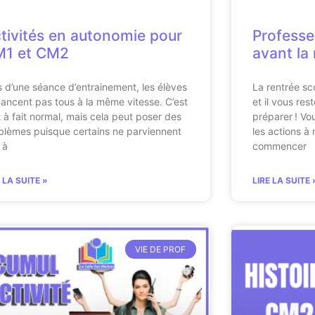
tivités en autonomie pour
Professe
1 et CM2
avant la
s d’une séance d’entrainement, les élèves
La rentrée sc
vancent pas tous à la même vitesse. C’est
et il vous res
t à fait normal, mais cela peut poser des
préparer ! Vo
blèmes puisque certains ne parviennent
les actions à 
 à
commencer
E LA SUITE »
LIRE LA SUITE 
VIE DE PROF