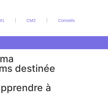
M1
CM2
Conseils
 ma
ums destinée
pprendre à