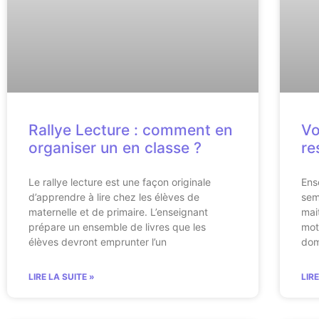
Rallye Lecture : comment en
Vo
organiser un en classe ?
re
Le rallye lecture est une façon originale
Ens
d’apprendre à lire chez les élèves de
sem
maternelle et de primaire. L’enseignant
mai
prépare un ensemble de livres que les
mot
élèves devront emprunter l’un
dom
LIRE LA SUITE »
LIR