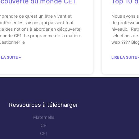
couverte du monde CE1
Top 10 d
prendre ce qu’est un être vivant et
Nous avons s
actériser les saisons qui passent font
de professeur
tie des notions à aborder en découverte
niveaux. Retr
monde CE1. Le programme de la matière
sélections de 
uestionner le
web ???? Blo
E LA SUITE »
LIRE LA SUITE 
Ressources à télécharger
Maternelle
CP
CE1