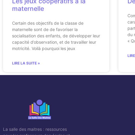
Les jeux coopératifs à la
Dé
maternelle
Com
car
Certain des objectifs de la classe de
par
maternelle sont de de favoriser la
du 
socialisation des enfants, de développer leur
« Q
capacité d’observation, et de travailler leur
motricité. Voilà pourquoi les jeux
LIR
LIRE LA SUITE »
La salle des maitres : ressources