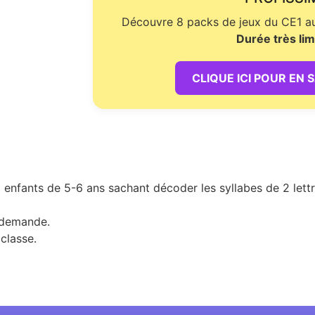
Découvre 8 packs de jeux du CE1 au 
Durée très lim
CLIQUE ICI POUR EN 
 enfants de 5-6 ans sachant décoder les syllabes de 2 lettr
a demande.
classe.