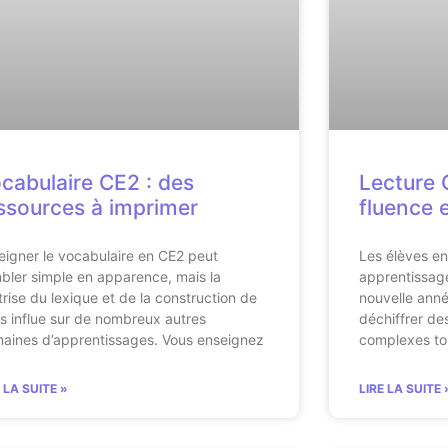
cabulaire CE2 : des
Lecture C
ssources à imprimer
fluence 
eigner le vocabulaire en CE2 peut
Les élèves en
bler simple en apparence, mais la
apprentissage
trise du lexique et de la construction de
nouvelle année
s influe sur de nombreux autres
déchiffrer de
aines d’apprentissages. Vous enseignez
complexes tou
E LA SUITE »
LIRE LA SUITE 