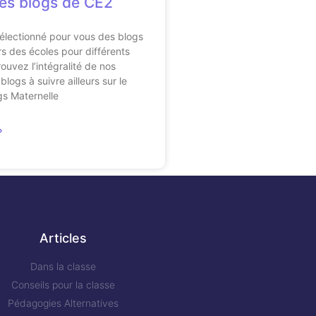
es blogs de CE2
électionné pour vous des blogs
s des écoles pour différents
ouvez l’intégralité de nos
blogs à suivre ailleurs sur le
gs Maternelle
»
Articles
Dans la classe
Conseils pour la classe
Pédagogies Alternatives