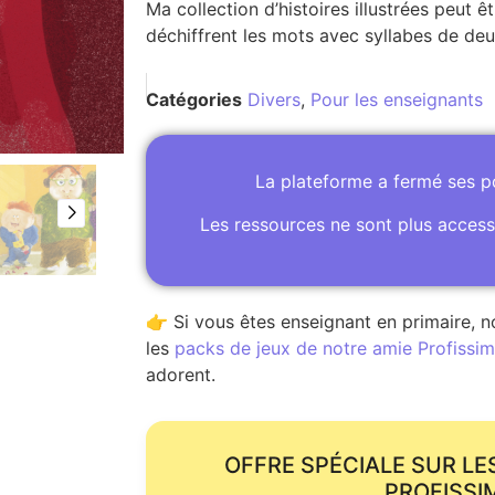
Ma collection d’histoires illustrées peut êt
déchiffrent les mots avec syllabes de deux
Catégories
Divers
,
Pour les enseignants
La plateforme a fermé ses 
Les ressources ne sont plus access
👉 Si vous êtes enseignant en primaire, n
les
packs de jeux de notre amie Profissime
adorent.
OFFRE SPÉCIALE SUR LE
PROFISSI