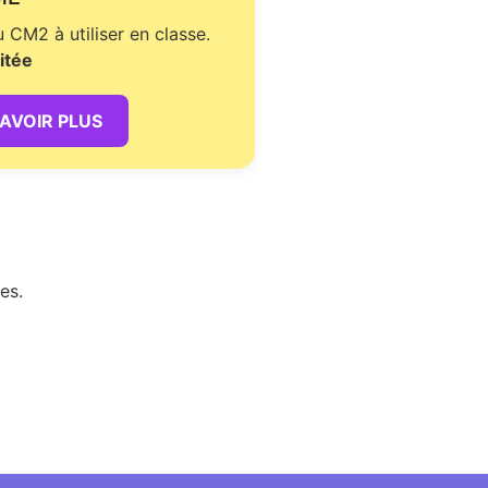
CM2 à utiliser en classe.
itée
SAVOIR PLUS
es.