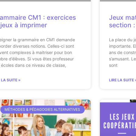
ammaire CM1 : exercices
Jeux mat
 jeux à imprimer
section :
eigner la grammaire en CM1 demande
La place du j
border diverses notions. Celles-ci sont
importante. E
vent complexes à maitriser pour bon
ans de constru
bre d’élèves. Si vous êtes professeur
s’amusant. Le
 écoles dans ce niveau de classe,
sont
E LA SUITE »
LIRE LA SUITE 
MÉTHODES & PÉDAGOGIES ALTERNATIVES