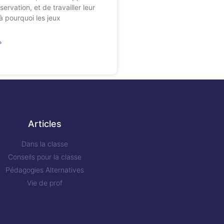
ervation, et de travailler leur
là pourquoi les jeux
»
Articles
Dans la classe
Conseils pour la classe
Pédagogies Alternatives
Vie de prof