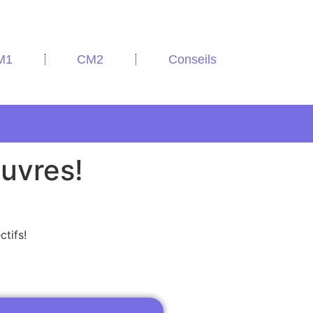
M1
CM2
Conseils
euvres!
ctifs!