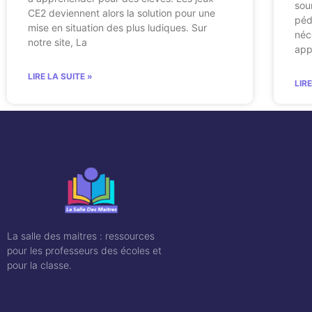
sou
CE2 deviennent alors la solution pour une
péd
mise en situation des plus ludiques. Sur
néc
notre site, La
app
LIRE LA SUITE »
LIR
La salle des maitres : ressources
pour les professeurs des écoles et
pour la classe.