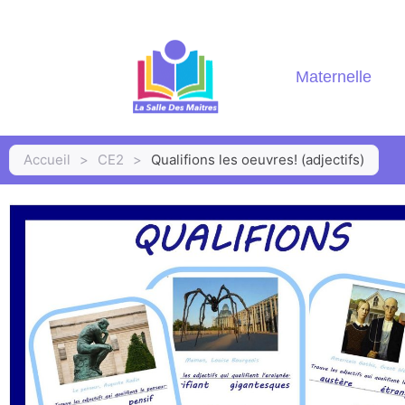
Maternelle
Accueil
>
CE2
>
Qualifions les oeuvres! (adjectifs)