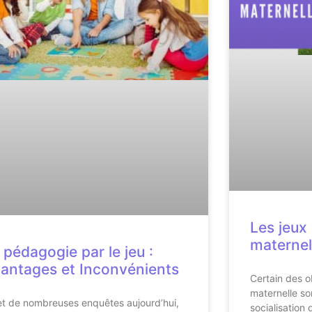
Les jeux 
maternel
 pédagogie par le jeu :
antages et Inconvénients
Certain des o
maternelle so
et de nombreuses enquêtes aujourd’hui,
socialisation