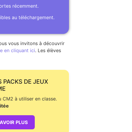
portes récemment.
ibles au téléchargement.
ous vous invitons à découvrir
 en cliquant ici
. Les élèves
S PACKS DE JEUX
ME
CM2 à utiliser en classe.
itée
SAVOIR PLUS