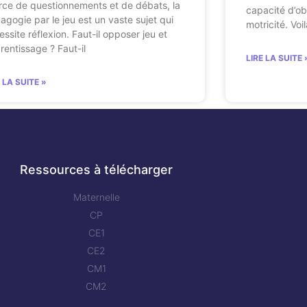
rce de questionnements et de débats, la
capacité d’obs
agogie par le jeu est un vaste sujet qui
motricité. Voi
essite réflexion. Faut-il opposer jeu et
rentissage ? Faut-il
LIRE LA SUITE 
E LA SUITE »
Ressources à télécharger
Maternelle
CP
CE1
CE2
CM1
CM2