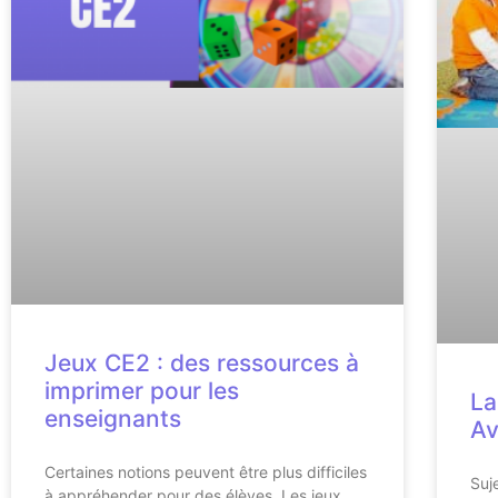
Jeux CE2 : des ressources à
imprimer pour les
La
enseignants
Av
Certaines notions peuvent être plus difficiles
Suj
à appréhender pour des élèves. Les jeux