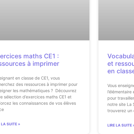
ercices maths CE1 :
Vocabula
ssources à imprimer
et ressou
en class
eignant en classe de CE1, vous
herchez des ressources à imprimer pour
Vous enseign
eigner les mathématiques ? Découvrez
l’élémentaire
re sélection d’exercices maths CE1 et
pour travaille
forcez les connaissances de vos élèves
notre site La 
ce
trouverez un
E LA SUITE »
LIRE LA SUITE 