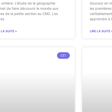
t entière. L’étude de la géographie
douceur en ma
met de faire découvrir le monde aux
les premières 
ves de la petite section au CM2. Les
véritablement
ves
apprendre à li
E LA SUITE »
LIRE LA SUITE 
CE1