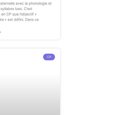
ternelle avec la phonologie et
syllabes lues. C’est
 en CP que l’objectif «
re » est défini. Dans ce
»
CP