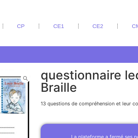
CP
CE1
CE2
C
questionnaire le
Braille
13 questions de compréhension et leur co
La plateforme a fermé ses 