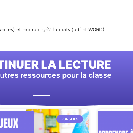
ertes) et leur corrigé2 formats (pdf et WORD)
INUER LA LECTURE
utres ressources pour la classe
CONSEILS