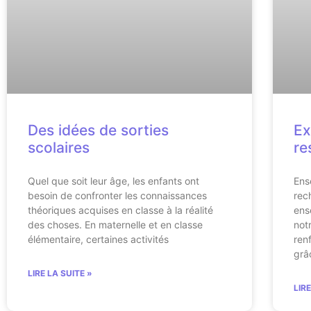
Des idées de sorties
Ex
scolaires
re
Quel que soit leur âge, les enfants ont
Ens
besoin de confronter les connaissances
rec
théoriques acquises en classe à la réalité
ens
des choses. En maternelle et en classe
not
élémentaire, certaines activités
ren
grâ
LIRE LA SUITE »
LIR