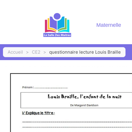
Maternelle
Accueil
>
CE2
>
questionnaire lecture Louis Braille