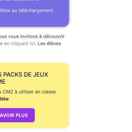
ibles au téléchargement.
ous vous invitons à découvrir
 en cliquant ici
. Les élèves
S PACKS DE JEUX
ME
CM2 à utiliser en classe.
itée
SAVOIR PLUS