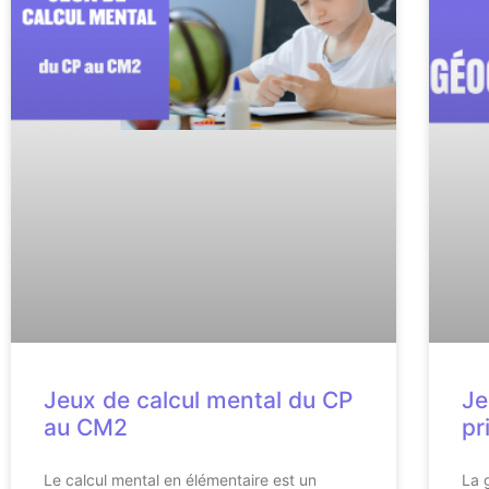
Jeux de calcul mental du CP
Je
au CM2
pr
Le calcul mental en élémentaire est un
La 