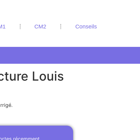
M1
CM2
Conseils
cture Louis
rrigé.
portes récemment.