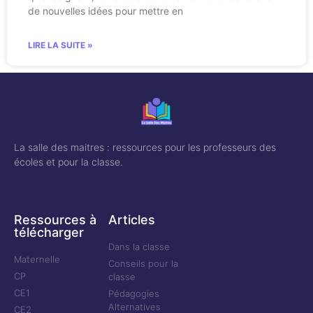
de nouvelles idées pour mettre en
LIRE LA SUITE »
La salle des maitres : ressources pour les professeurs des
écoles et pour la classe.
Ressources à
Articles
télécharger
Dans la classe
Maternelle
Conseils pour la
CP
classe
CE1
Pédagogies
Alternatives
CE2