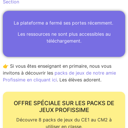
Section
La plateforme a fermé ses portes récemment.
Les ressources ne sont plus accessibles au
téléchargement.
👉 Si vous êtes enseignant en primaire, nous vous
invitons à découvrir les
packs de jeux de notre amie
Profissime en cliquant ici
. Les élèves adorent.
OFFRE SPÉCIALE SUR LES PACKS DE
JEUX PROFISSIME
Découvre 8 packs de jeux du CE1 au CM2 à
utiliser en classe.