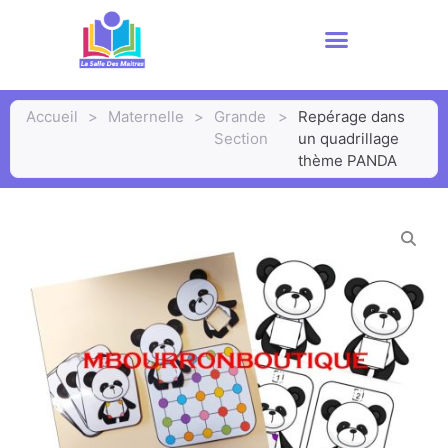
Accueil
>
Maternelle
>
Grande
>
Repérage dans
Section
un quadrillage
thème PANDA