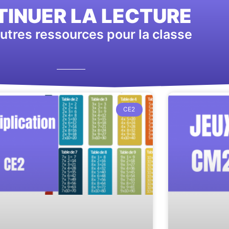
INUER LA LECTURE
utres ressources pour la classe
CE2