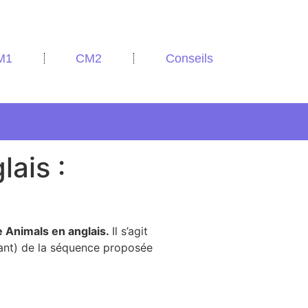
M1
CM2
Conseils
ais :
Animals en anglais.
Il s’agit
tant) de la séquence proposée