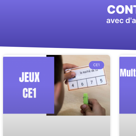
CONT
avec d'a
CE1