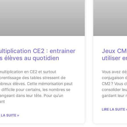
ltiplication CE2 : entrainer
Jeux CM2
s élèves au quotidien
utiliser 
multiplication en CE2 et surtout
Vous avez déj
pprentissage des tables stressent de
conjugaison d
breux élèves. Cette mémorisation peut
CM2 ? Vous c
e difficile pour certains, les nombres se
consolider le
angeant dans leur tête. Pour qu’un
gardant leur 
ant
LIRE LA SUITE 
E LA SUITE »