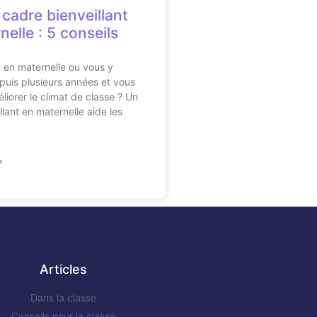
 cadre bienveillant
elle : 5 conseils
 en maternelle ou vous y
uis plusieurs années et vous
liorer le climat de classe ? Un
llant en maternelle aide les
»
Articles
Dans la classe
Conseils pour la classe