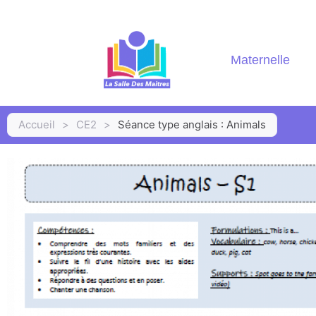
Maternelle
Accueil
>
CE2
>
Séance type anglais : Animals