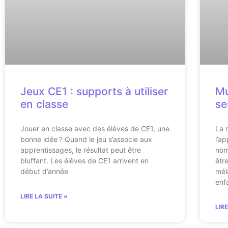
Jeux CE1 : supports à utiliser
Mu
en classe
se
Jouer en classe avec des élèves de CE1, une
La 
bonne idée ? Quand le jeu s’associe aux
l’a
apprentissages, le résultat peut être
nom
bluffant. Les élèves de CE1 arrivent en
êtr
début d’année
mél
enf
LIRE LA SUITE »
LIR