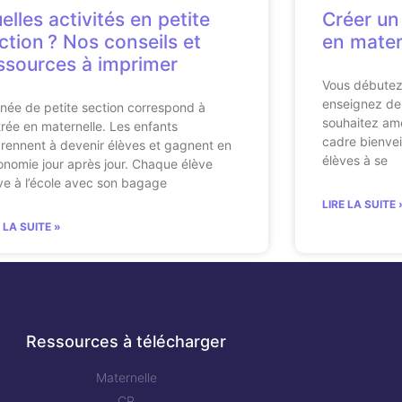
elles activités en petite
Créer un
ction ? Nos conseils et
en matern
ssources à imprimer
Vous débutez
enseignez dep
nnée de petite section correspond à
souhaitez amé
ntrée en maternelle. Les enfants
cadre bienvei
rennent à devenir élèves et gagnent en
élèves à se
onomie jour après jour. Chaque élève
ive à l’école avec son bagage
LIRE LA SUITE 
E LA SUITE »
Ressources à télécharger
Maternelle
CP