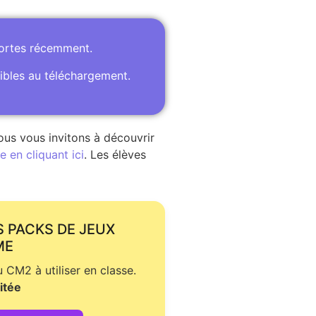
portes récemment.
ibles au téléchargement.
ous vous invitons à découvrir
 en cliquant ici
. Les élèves
S PACKS DE JEUX
ME
CM2 à utiliser en classe.
itée