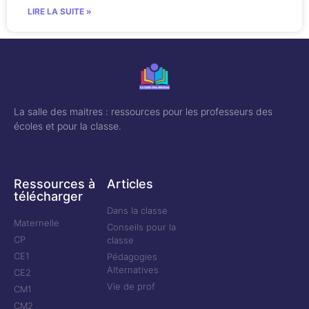
LIRE LA SUITE »
La salle des maitres : ressources pour les professeurs des
écoles et pour la classe.
Ressources à
Articles
télécharger
Dans la classe
Maternelle
Conseils pour la
CP
classe
CE1
Pédagogies
Alternatives
CE2
Vie de prof
CM1
CM2