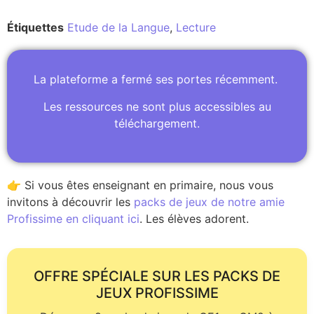
Étiquettes
Etude de la Langue
,
Lecture
La plateforme a fermé ses portes récemment.
Les ressources ne sont plus accessibles au
téléchargement.
👉 Si vous êtes enseignant en primaire, nous vous
invitons à découvrir les
packs de jeux de notre amie
Profissime en cliquant ici
. Les élèves adorent.
OFFRE SPÉCIALE SUR LES PACKS DE
JEUX PROFISSIME