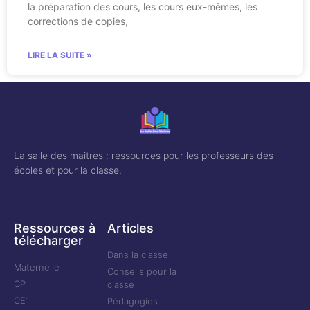
la préparation des cours, les cours eux-mêmes, les
corrections de copies,
LIRE LA SUITE »
La salle des maitres : ressources pour les professeurs des
écoles et pour la classe.
Ressources à
Articles
télécharger
Dans la classe
Maternelle
Conseils pour la
CP
classe
CE1
Pédagogies