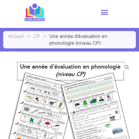
Accueil
>
CP
>
Une année d’évaluation en
phonologie (niveau CP)