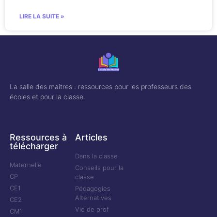
LIRE LA SUITE »
La salle des maitres : ressources pour les professeurs des
écoles et pour la classe.
Ressources à
Articles
télécharger
Dans la classe
Maternelle
Conseils pour la
CP
classe
CE1
Pédagogies
Alternatives
CE2
Vie de prof
CM1