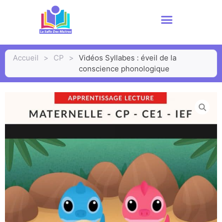
Accueil
>
CP
>
Vidéos Syllabes : éveil de la
conscience phonologique