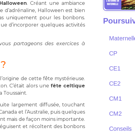
’Halloween
. Créant une ambiance
se d’adrénaline, Halloween est bien
pas uniquement pour les bonbons.
Poursuivr
que d’incorporer quelques activités
Maternell
vous partageons des exercices à
CP
 ?
CE1
l’origine de cette fête mystérieuse.
CE2
on. C’était alors une
fête celtique
 la Toussaint.
CM1
suite largement diffusée, touchant
Canada et l’Australie, puis quelques
CM2
nt mais de façon moins importante.
 déguisent et récoltent des bonbons
Conseils