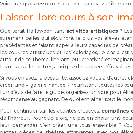
Voici quelques ressources que vous pouvez utiliser en 
Laisser libre cours à son i
Que serait Halloween sans
activités artistiques
? Les 
surement celles qui séduiront le plus vos élèves éta
précédentes et faisant appel à leurs capacités de créatio
les œuvres artistiques et les coloriages, le choix est
autour de ce thème, libérant leur créativité et imagina
les uns que les autres, ainsi que des univers effroyables.
Si vous en avez la possibilité, associez vous à d’autres cla
créer une « galerie hantée » réunissant toutes les œ
l’un d’eux de faire le guide, organisez un vote pour élir
récompense au gagnant. De quoi entraîner tout le mo
Pour continuer sur les activités créatives,
comptines 
de l’horreur. Pourquoi alors, ne pas en choisir une pou
leur demander d’en créer une tous ensemble ? Vo
petites pièces de théâtre effrayantes, avec vos élè