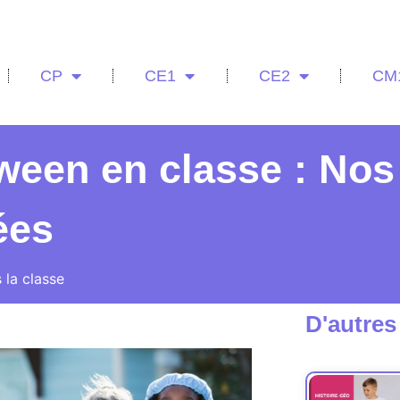
CP
CE1
CE2
CM
oween en classe : Nos
ées
 la classe
D'autres 