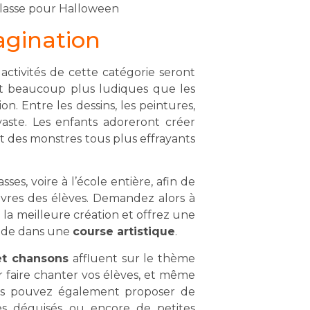
classe pour Halloween
magination
activités de cette catégorie seront
nt beaucoup plus ludiques que les
n. Entre les dessins, les peintures,
 vaste. Les enfants adoreront créer
nt des monstres tous plus effrayants
sses, voire à l’école entière, afin de
uvres des élèves. Demandez alors à
e la meilleure création et offrez une
nde dans une
course artistique
.
et chansons
affluent sur le thème
r faire chanter vos élèves, et même
us pouvez également proposer de
ves déguisés ou encore de petites