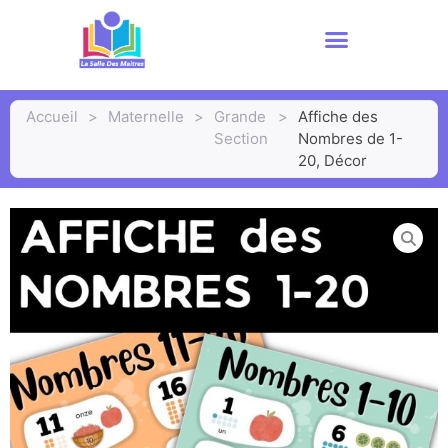
Accueil
>
Maternelle
>
Grande
>
Affiche des
Section
Nombres de 1-
20, Décor