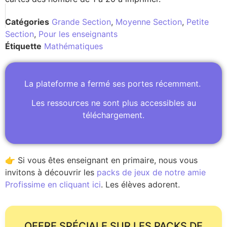
Catégories
Grande Section
,
Moyenne Section
,
Petite
Section
,
Pour les enseignants
Étiquette
Mathématiques
La plateforme a fermé ses portes récemment.
Les ressources ne sont plus accessibles au
téléchargement.
👉 Si vous êtes enseignant en primaire, nous vous
invitons à découvrir les
packs de jeux de notre amie
Profissime en cliquant ici
. Les élèves adorent.
OFFRE SPÉCIALE SUR LES PACKS DE