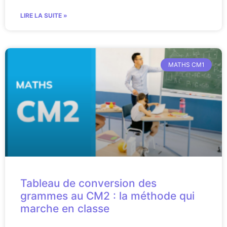
LIRE LA SUITE »
MATHS CM1
Tableau de conversion des
grammes au CM2 : la méthode qui
marche en classe