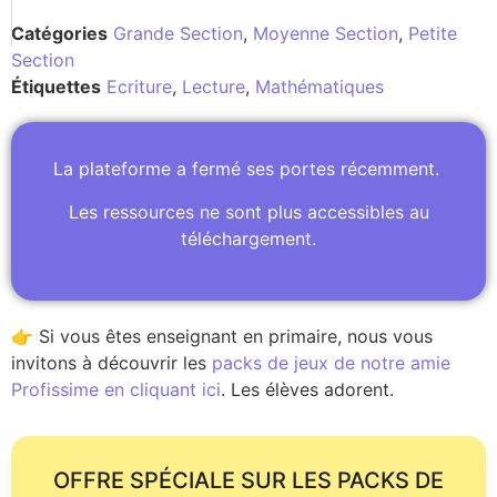
Catégories
Grande Section
,
Moyenne Section
,
Petite
Section
Étiquettes
Ecriture
,
Lecture
,
Mathématiques
La plateforme a fermé ses portes récemment.
Les ressources ne sont plus accessibles au
téléchargement.
👉 Si vous êtes enseignant en primaire, nous vous
invitons à découvrir les
packs de jeux de notre amie
Profissime en cliquant ici
. Les élèves adorent.
OFFRE SPÉCIALE SUR LES PACKS DE