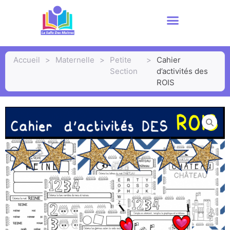
Accueil
>
Maternelle
>
Petite
>
Cahier
Section
d’activités des
ROIS