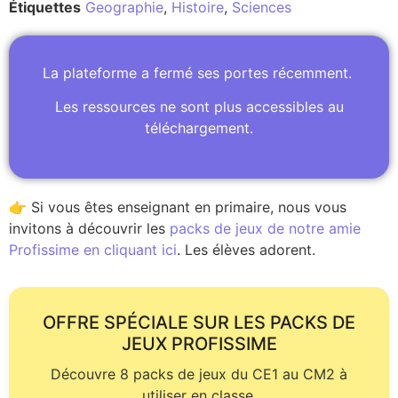
Étiquettes
Geographie
,
Histoire
,
Sciences
La plateforme a fermé ses portes récemment.
Les ressources ne sont plus accessibles au
téléchargement.
👉 Si vous êtes enseignant en primaire, nous vous
invitons à découvrir les
packs de jeux de notre amie
Profissime en cliquant ici
. Les élèves adorent.
OFFRE SPÉCIALE SUR LES PACKS DE
JEUX PROFISSIME
Découvre 8 packs de jeux du CE1 au CM2 à
utiliser en classe.