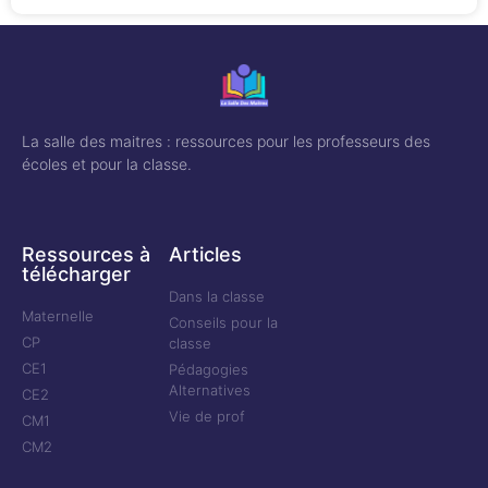
La salle des maitres : ressources pour les professeurs des
écoles et pour la classe.
Ressources à
Articles
télécharger
Dans la classe
Maternelle
Conseils pour la
CP
classe
CE1
Pédagogies
Alternatives
CE2
Vie de prof
CM1
CM2