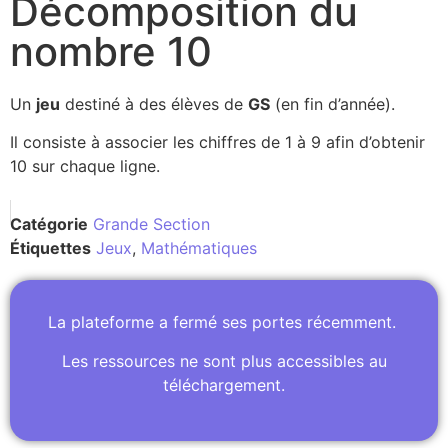
Décomposition du
nombre 10
Un
jeu
destiné à des élèves de
GS
(en fin d’année).
Il consiste à associer les chiffres de 1 à 9 afin d’obtenir
10 sur chaque ligne.
Catégorie
Grande Section
Étiquettes
Jeux
,
Mathématiques
La plateforme a fermé ses portes récemment.
Les ressources ne sont plus accessibles au
téléchargement.