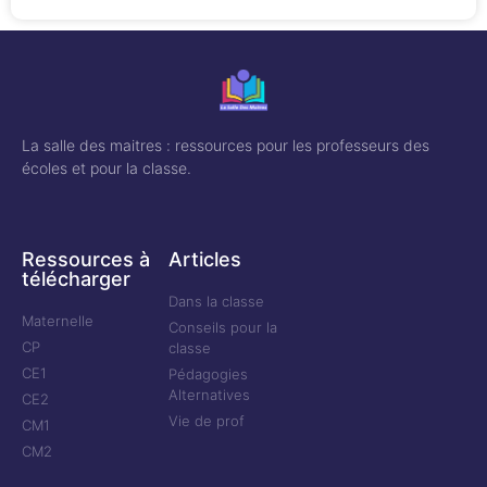
La salle des maitres : ressources pour les professeurs des
écoles et pour la classe.
Ressources à
Articles
télécharger
Dans la classe
Maternelle
Conseils pour la
CP
classe
CE1
Pédagogies
Alternatives
CE2
Vie de prof
CM1
CM2