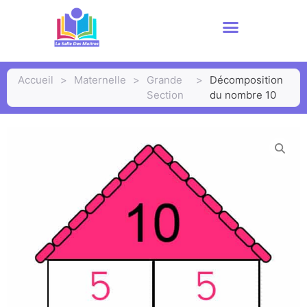
Accueil
>
Maternelle
>
Grande
>
Décomposition
Section
du nombre 10