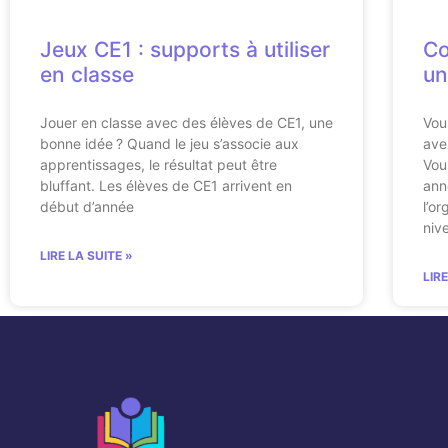
Jeux CE1 : supports à utiliser
Co
en classe
un
Jouer en classe avec des élèves de CE1, une
Vou
bonne idée ? Quand le jeu s’associe aux
ave
apprentissages, le résultat peut être
Vou
bluffant. Les élèves de CE1 arrivent en
ann
début d’année
l’o
niv
LIRE LA SUITE »
LIR