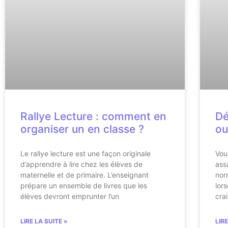
Rallye Lecture : comment en
Dé
organiser un en classe ?
ou
Le rallye lecture est une façon originale
Vou
d’apprendre à lire chez les élèves de
ass
maternelle et de primaire. L’enseignant
nor
prépare un ensemble de livres que les
lor
élèves devront emprunter l’un
cra
LIRE LA SUITE »
LIR