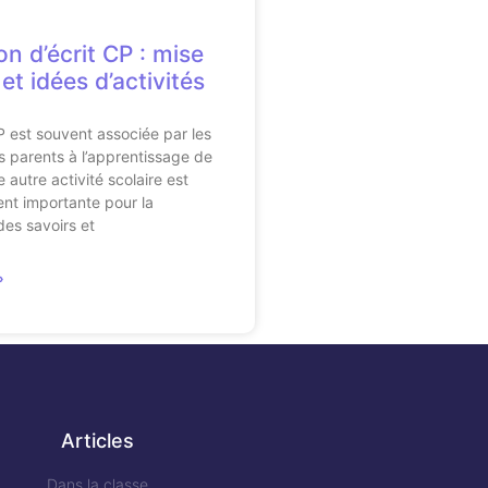
n d’écrit CP : mise
et idées d’activités
P est souvent associée par les
rs parents à l’apprentissage de
e autre activité scolaire est
ent importante pour la
des savoirs et
»
Articles
Dans la classe