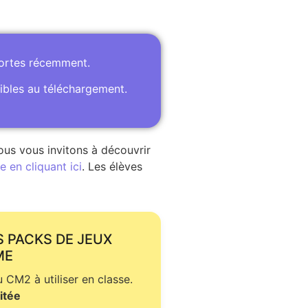
portes récemment.
ibles au téléchargement.
ous vous invitons à découvrir
 en cliquant ici
. Les élèves
S PACKS DE JEUX
ME
CM2 à utiliser en classe.
itée