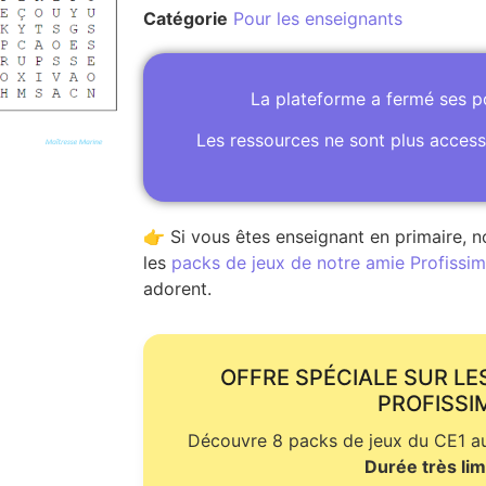
Catégorie
Pour les enseignants
La plateforme a fermé ses 
Les ressources ne sont plus access
👉 Si vous êtes enseignant en primaire, n
les
packs de jeux de notre amie Profissime
adorent.
OFFRE SPÉCIALE SUR LE
PROFISSI
Découvre 8 packs de jeux du CE1 au 
Durée très lim