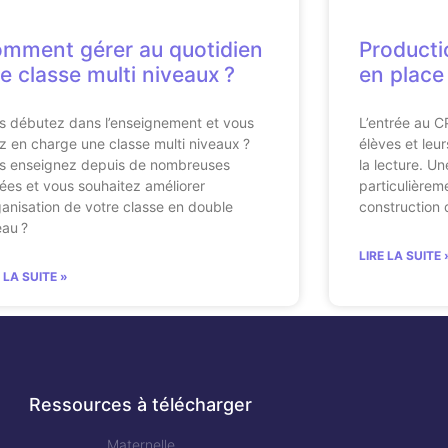
mment gérer au quotidien
Productio
e classe multi niveaux ?
en place 
s débutez dans l’enseignement et vous
L’entrée au C
z en charge une classe multi niveaux ?
élèves et leu
s enseignez depuis de nombreuses
la lecture. Un
ées et vous souhaitez améliorer
particulièrem
rganisation de votre classe en double
construction 
eau ?
LIRE LA SUITE 
E LA SUITE »
Ressources à télécharger
Maternelle