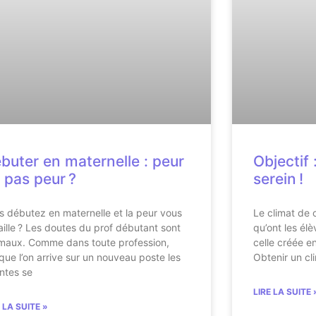
buter en maternelle : peur
Objectif 
 pas peur ?
serein !
s débutez en maternelle et la peur vous
Le climat de c
aille ? Les doutes du prof débutant sont
qu’ont les él
maux. Comme dans toute profession,
celle créée en
sque l’on arrive sur un nouveau poste les
Obtenir un cl
intes se
LIRE LA SUITE 
E LA SUITE »