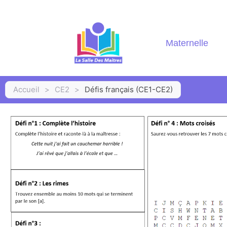
Maternelle
Accueil
>
CE2
>
Défis français (CE1-CE2)