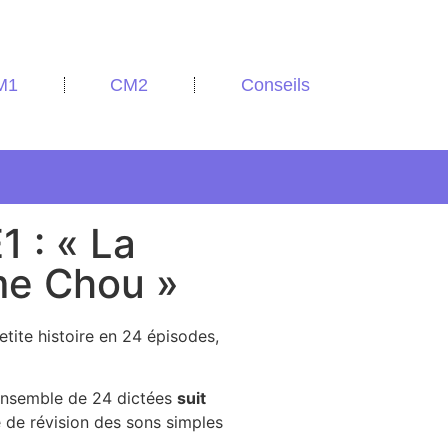
M1
CM2
Conseils
 : « La
e Chou »
etite histoire en 24 épisodes,
’ensemble de 24 dictées
suit
 de révision des sons simples