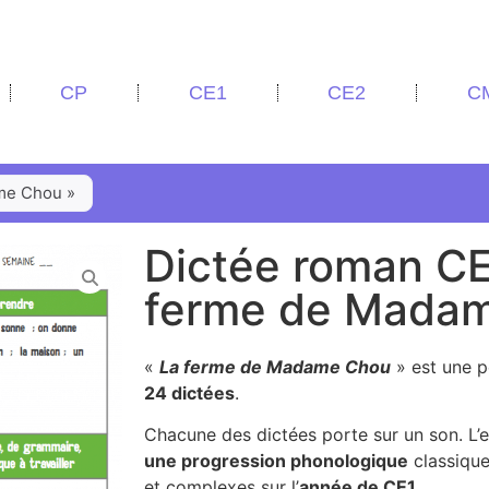
CP
CE1
CE2
C
ame Chou »
Dictée roman CE1
ferme de Madam
«
La ferme de Madame Chou
» est une p
24 dictées
.
Chacune des dictées porte sur un son. L
une progression phonologique
classique
et complexes sur l’
année de CE1
.