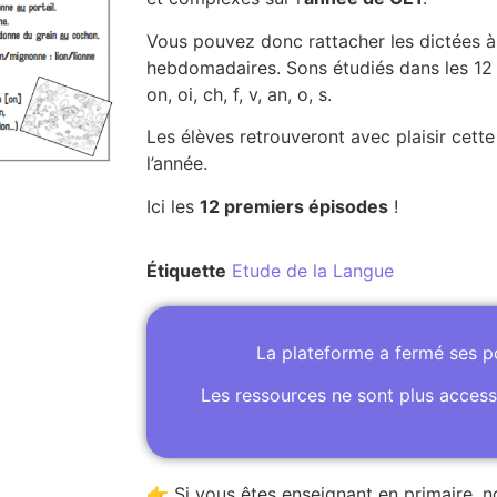
Vous pouvez donc rattacher les dictées 
hebdomadaires. Sons étudiés dans les 12 p
on, oi, ch, f, v, an, o, s.
Les élèves retrouveront avec plaisir cette
l’année.
Ici les
12 premiers épisodes
!
Étiquette
Etude de la Langue
La plateforme a fermé ses 
Les ressources ne sont plus access
👉 Si vous êtes enseignant en primaire, n