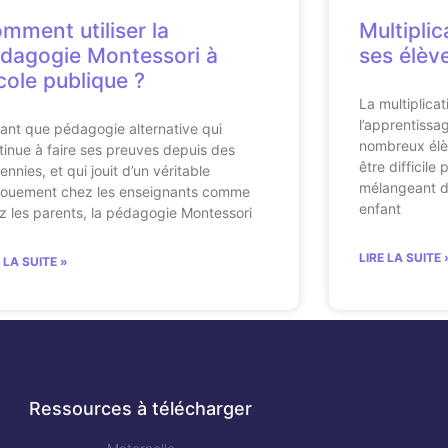
mment utiliser la
Multiplic
dagogie Montessori à
ses élèv
école publique ?
La multiplicat
l’apprentissa
tant que pédagogie alternative qui
nombreux élè
tinue à faire ses preuves depuis des
être difficile
ennies, et qui jouit d’un véritable
mélangeant da
ouement chez les enseignants comme
enfant
z les parents, la pédagogie Montessori
LIRE LA SUITE 
E LA SUITE »
Ressources à télécharger