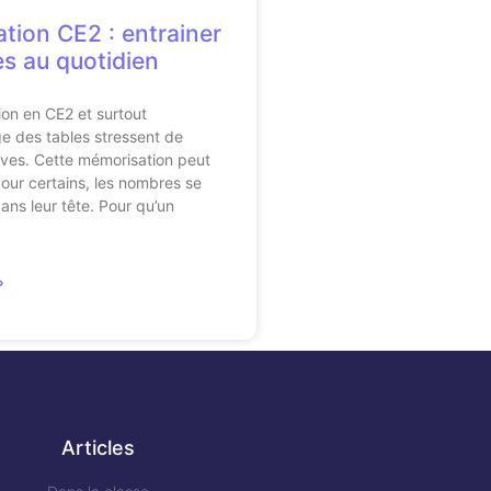
ation CE2 : entrainer
es au quotidien
ion en CE2 et surtout
ge des tables stressent de
ves. Cette mémorisation peut
 pour certains, les nombres se
ns leur tête. Pour qu’un
»
Articles