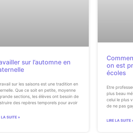
Comment
availler sur l’automne en
on est p
ternelle
écoles
ravail sur les saisons est une tradition en
Etre professe
ernelle. Que ce soit en petite, moyenne
plus beau méti
grande sections, les élèves ont besoin de
celui le plus 
struire des repères temporels pour avoir
de ne pas ga
E LA SUITE »
LIRE LA SUITE 