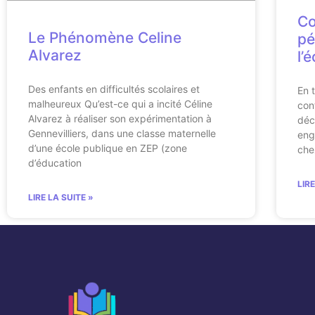
Co
Le Phénomène Celine
pé
Alvarez
l’
Des enfants en difficultés scolaires et
En 
malheureux Qu’est-ce qui a incité Céline
con
Alvarez à réaliser son expérimentation à
déc
Gennevilliers, dans une classe maternelle
eng
d’une école publique en ZEP (zone
che
d’éducation
LIR
LIRE LA SUITE »