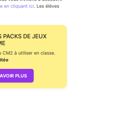
 en cliquant ici
. Les élèves
S PACKS DE JEUX
ME
CM2 à utiliser en classe.
itée
SAVOIR PLUS