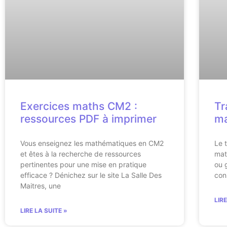
Exercices maths CM2 :
Tr
ressources PDF à imprimer
ma
Vous enseignez les mathématiques en CM2
Le t
et êtes à la recherche de ressources
mat
pertinentes pour une mise en pratique
ou 
efficace ? Dénichez sur le site La Salle Des
con
Maitres, une
LIR
LIRE LA SUITE »