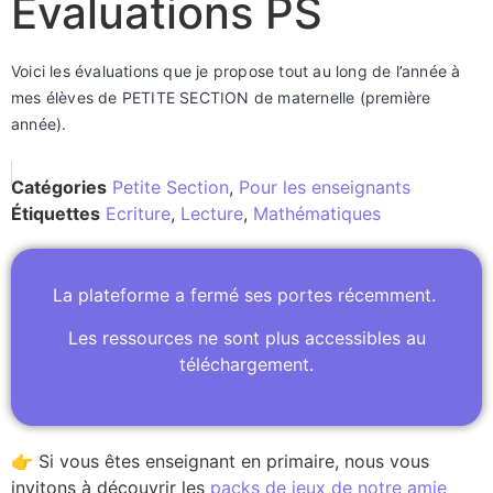
Evaluations PS
Voici les évaluations que je propose tout au long de l’année à
mes élèves de PETITE SECTION de maternelle (première
année).
Catégories
Petite Section
,
Pour les enseignants
Étiquettes
Ecriture
,
Lecture
,
Mathématiques
La plateforme a fermé ses portes récemment.
Les ressources ne sont plus accessibles au
téléchargement.
👉 Si vous êtes enseignant en primaire, nous vous
invitons à découvrir les
packs de jeux de notre amie