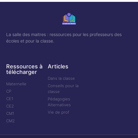
La salle des maitres : ressources pour les professeurs des
écoles et pour la classe.
Ressources à
Articles
télécharger
Dans la classe
Maternelle
Conseils pour la
CP
classe
CE1
Pédagogies
Alternatives
CE2
Vie de prof
CM1
CM2