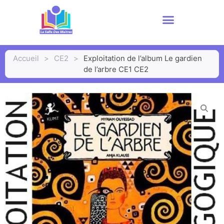
Accueil
>
CE2
>
Exploitation de l’album Le gardien
de l’arbre CE1 CE2