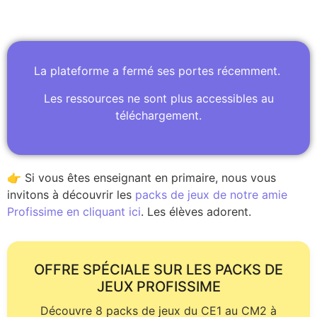
La plateforme a fermé ses portes récemment.
Les ressources ne sont plus accessibles au
téléchargement.
👉 Si vous êtes enseignant en primaire, nous vous
invitons à découvrir les
packs de jeux de notre amie
Profissime en cliquant ici
. Les élèves adorent.
OFFRE SPÉCIALE SUR LES PACKS DE
JEUX PROFISSIME
Découvre 8 packs de jeux du CE1 au CM2 à