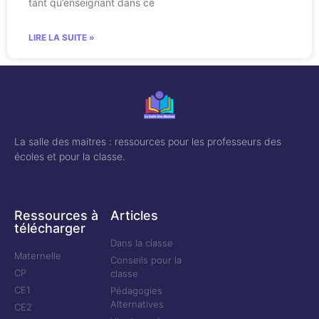
tant qu’enseignant dans ce
LIRE LA SUITE »
La salle des maitres : ressources pour les professeurs des
écoles et pour la classe.
Ressources à
Articles
télécharger
Dans la classe
Maternelle
Conseils pour la
CP
classe
CE1
Pédagogies
Alternatives
CE2