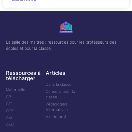
La salle des maitres : ressources pour les professeurs des
écoles et pour la classe.
Ressources à
Articles
télécharger
Dans la classe
Maternelle
Conseils pour la
CP
classe
CE1
Pédagogies
Alternatives
CE2
Vie de prof
CM1
CM2