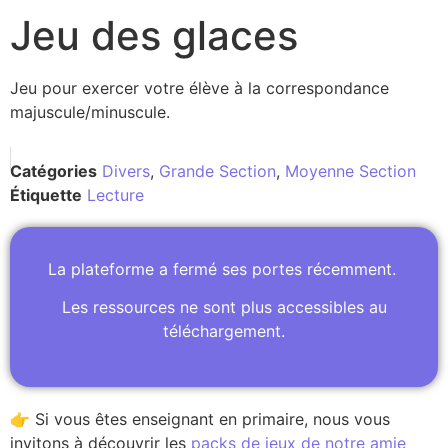
Jeu des glaces
Jeu pour exercer votre élève à la correspondance
majuscule/minuscule.
Catégories
Divers
,
Grande Section
,
Moyenne Section
Étiquette
Lecture
La plateforme a fermé ses portes récemment.
Les ressources ne sont plus accessibles au
téléchargement.
👉 Si vous êtes enseignant en primaire, nous vous
invitons à découvrir les
packs de jeux de notre amie