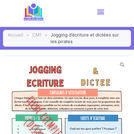
Accueil
>
CM1
>
Jogging d’écriture et dictées sur
les pirates