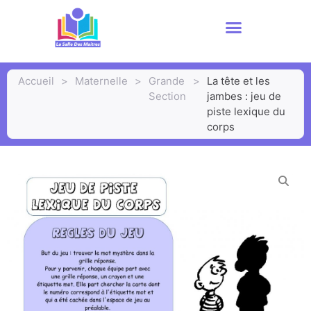
Accueil
>
Maternelle
>
Grande
>
La tête et les
Section
jambes : jeu de
piste lexique du
corps