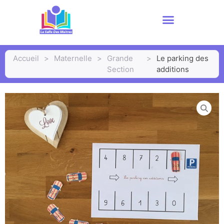
Accueil
>
Maternelle
>
Grande
>
Le parking des
Section
additions