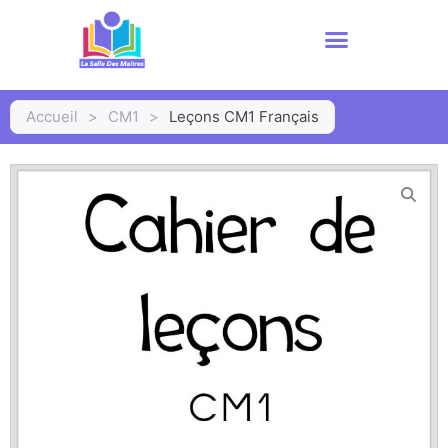
Accueil
>
CM1
>
Leçons CM1 Français