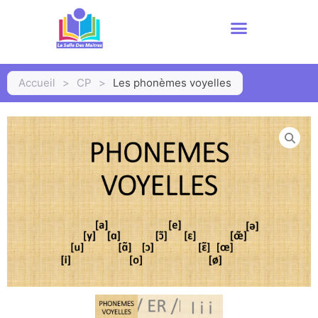
Accueil
>
CP
>
Les phonèmes voyelles