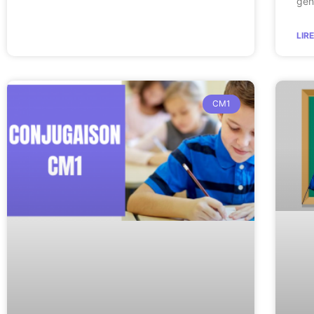
gén
LIR
CM1