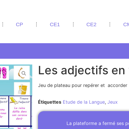
CP
CE1
CE2
C
Les adjectifs e
Jeu de plateau pour repérer et accorder 
Étiquettes
Etude de la Langue
,
Jeux
La plateforme a fermé ses 