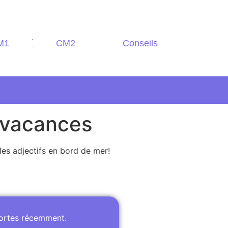
M1
CM2
Conseils
n vacances
les adjectifs en bord de mer!
portes récemment.