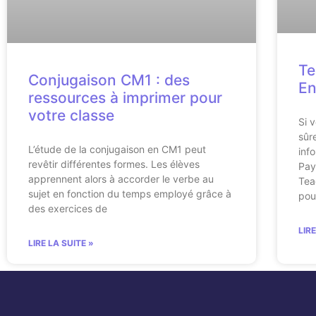
Te
Conjugaison CM1 : des
En
ressources à imprimer pour
votre classe
Si 
sûr
L’étude de la conjugaison en CM1 peut
inf
revêtir différentes formes. Les élèves
Pay
apprennent alors à accorder le verbe au
Tea
sujet en fonction du temps employé grâce à
pou
des exercices de
LIR
LIRE LA SUITE »