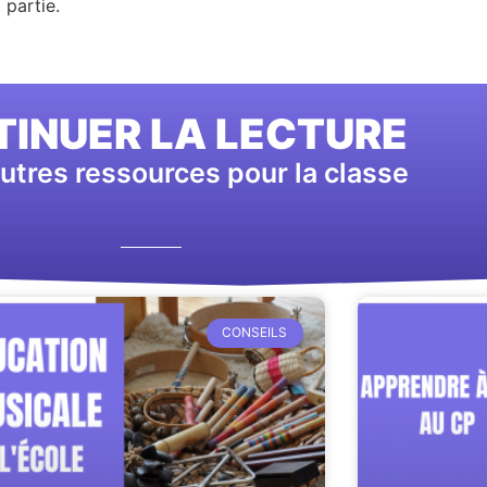
 partie.
INUER LA LECTURE
utres ressources pour la classe
CONSEILS