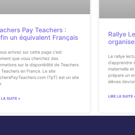
achers Pay Teachers :
Rallye L
fin un équivalent Français
organise
vous arrivez sur cette page c’est
Le rallye lect
ement que vous cherchez des
d’apprendre à
ormations sur la disponibilité de Teachers
maternelle et
 Teachers en France. Le site
prépare un en
chersPayTeachers.com (TpT) est un site
élèves devron
r
LIRE LA SUITE 
E LA SUITE »