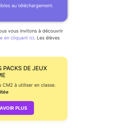
ibles au téléchargement.
ous vous invitons à découvrir
 en cliquant ici
. Les élèves
S PACKS DE JEUX
ME
CM2 à utiliser en classe.
itée
SAVOIR PLUS