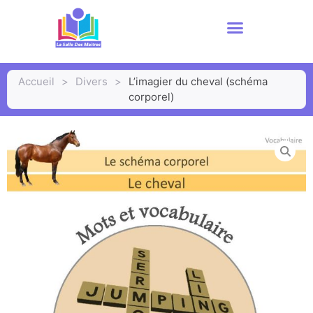
Accueil
>
Divers
>
L’imagier du cheval (schéma
corporel)