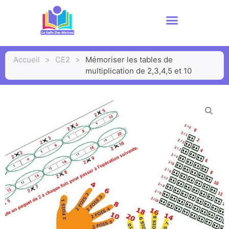
Accueil
>
CE2
>
Mémoriser les tables de
multiplication de 2,3,4,5 et 10