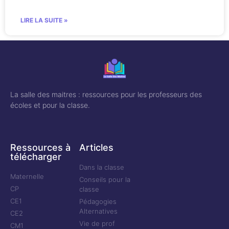
LIRE LA SUITE »
La salle des maitres : ressources pour les professeurs des
écoles et pour la classe.
Ressources à
Articles
télécharger
Dans la classe
Maternelle
Conseils pour la
CP
classe
CE1
Pédagogies
Alternatives
CE2
Vie de prof
CM1