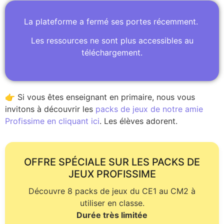
La plateforme a fermé ses portes récemment.
Les ressources ne sont plus accessibles au
téléchargement.
👉 Si vous êtes enseignant en primaire, nous vous
invitons à découvrir les
packs de jeux de notre amie
Profissime en cliquant ici
. Les élèves adorent.
OFFRE SPÉCIALE SUR LES PACKS DE
JEUX PROFISSIME
Découvre 8 packs de jeux du CE1 au CM2 à
utiliser en classe.
Durée très limitée