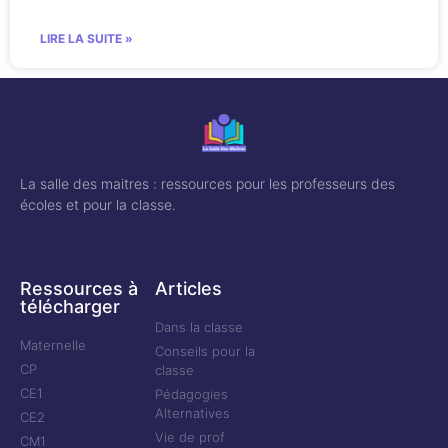
LIRE LA SUITE »
La salle des maitres : ressources pour les professeurs des
écoles et pour la classe.
Ressources à
Articles
télécharger
Dans la classe
Maternelle
Conseils pour la
CP
classe
CE1
Pédagogies
Alternatives
CE2
Vie de prof
CM1