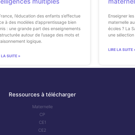
telligences multiples
maternel
France, l’éducation des enfants s’effectue
Enseigner les 
ce à des modèles d’apprentissage bien
maternelle a
inis : une grande part des enseignements
écoles ? La S
 structurée autour de l’usage des mots et
une sélection 
raisonnement logique.
LIRE LA SUITE 
E LA SUITE »
Ressources à télécharger
Maternelle
CP
CE1
CE2