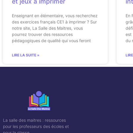
et jeux à imprimer
in
Enseignant en élémentaire, vous recherchez
En 
des exercices français CE1 à imprimer ? Sur
grâ
notre site, La Salle des Maitres, vous
déf
pourrez trouver des ressources
est
pédagogiques de qualité qui vous feront
du 
LIRE LA SUITE »
LIR
La salle des maitres : ressources
pour les professeurs des écoles et
pour la classe.