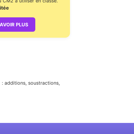
CM2 à utiliser en classe.
itée
SAVOIR PLUS
: additions, soustractions,