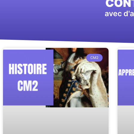
CONT
avec d'a
CM2