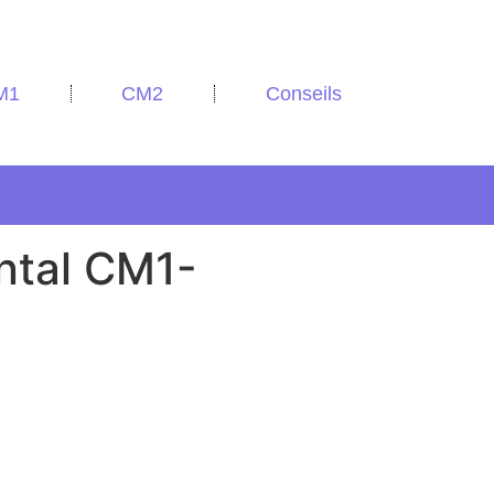
M1
CM2
Conseils
ental CM1-