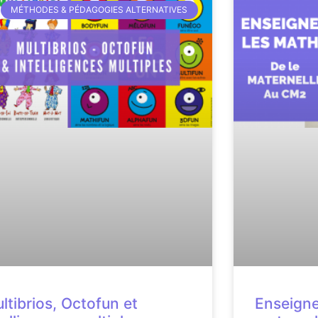
MÉTHODES & PÉDAGOGIES ALTERNATIVES
ltibrios, Octofun et
Enseigne