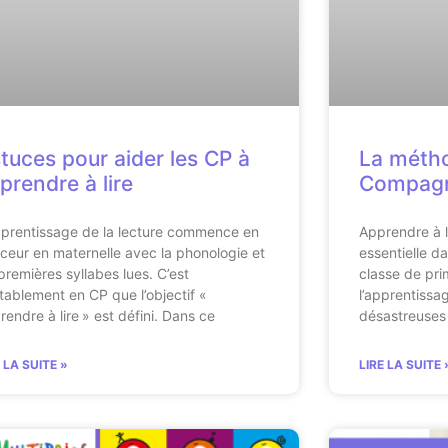
tuces pour aider les CP à
La métho
prendre à lire
Compag
pprentissage de la lecture commence en
Apprendre à l
ceur en maternelle avec la phonologie et
essentielle d
 premières syllabes lues. C’est
classe de pri
itablement en CP que l’objectif «
l’apprentissa
rendre à lire » est défini. Dans ce
désastreuses 
E LA SUITE »
LIRE LA SUITE 