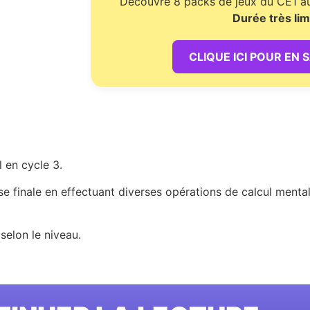
Découvre 8 packs de jeux du CE1 au 
Durée très lim
CLIQUE ICI POUR EN 
l en cycle 3.
se finale en effectuant diverses opérations de calcul mental 
selon le niveau.