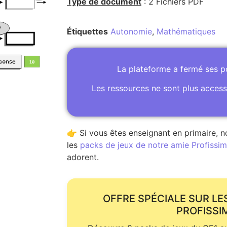
Type de document
: 2 Fichiers PDF
Étiquettes
Autonomie
,
Mathématiques
La plateforme a fermé ses 
Les ressources ne sont plus access
👉 Si vous êtes enseignant en primaire, n
les
packs de jeux de notre amie Profissime
adorent.
OFFRE SPÉCIALE SUR LE
PROFISSI