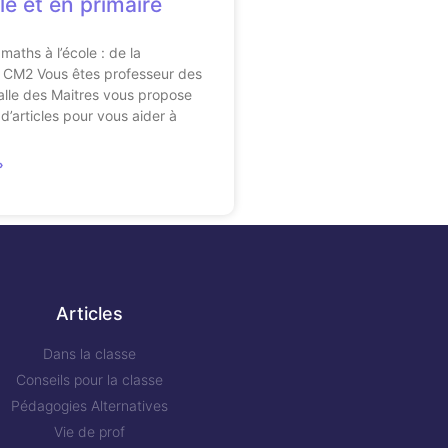
le et en primaire
maths à l’école : de la
u CM2 Vous êtes professeur des
alle des Maitres vous propose
d’articles pour vous aider à
»
Articles
Dans la classe
Conseils pour la classe
Pédagogies Alternatives
Vie de prof