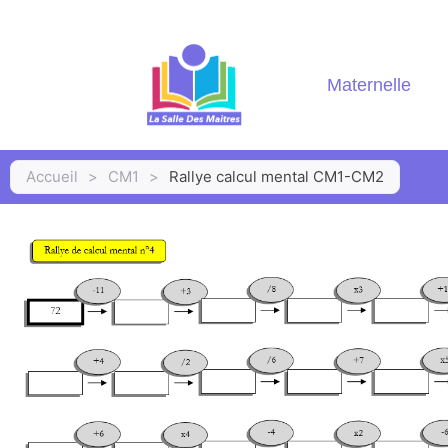
Maternelle
Accueil
>
CM1
>
Rallye calcul mental CM1-CM2