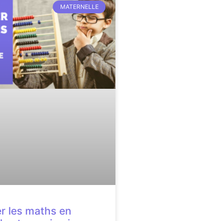
MATERNELLE
r les maths en