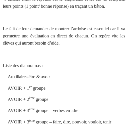
leurs points (1 point/ bonne réponse) en traçant un bâton.
Le fait de leur demander de montrer l’ardoise est essentiel car il va
permettre une évaluation en direct de chacun. On repère vite les
élèves qui auront besoin d’aide.
Liste des diaporamas :
·
Auxiliaires être & avoir
er
·
AVOIR + 1
groupe
ème
·
AVOIR + 2
groupe
ème
·
AVOIR + 3
groupe – verbes en -dre
ème
·
AVOIR + 3
groupe – faire, dire, pouvoir, vouloir, tenir