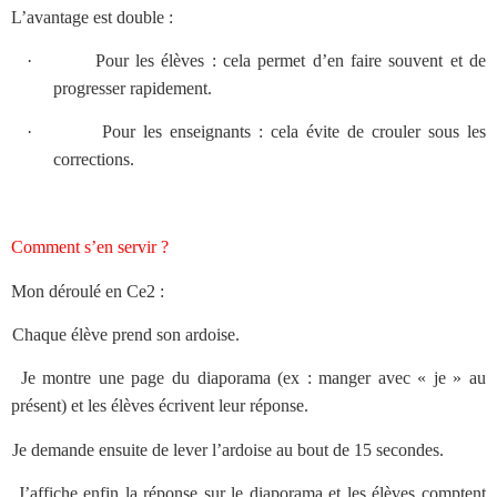
L’avantage est double :
·
Pour les élèves : cela permet d’en faire souvent et de
progresser rapidement.
·
Pour les enseignants : cela évite de crouler sous les
corrections.
Comment s’en servir ?
Mon déroulé en Ce2 :
)
Chaque élève prend son ardoise.
2)
Je montre une page du diaporama (ex : manger avec « je » au
présent) et les élèves écrivent leur réponse.
)
Je demande ensuite de lever l’ardoise au bout de 15 secondes.
4)
J’affiche enfin la réponse sur le diaporama et les élèves comptent