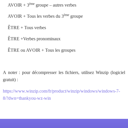
ème
·
AVOIR + 3
groupe – autres verbes
ème
·
AVOIR + Tous les verbes du 3
groupe
·
ÊTRE + Tous verbes
·
ÊTRE +Verbes pronominaux
·
ÊTRE ou AVOIR + Tous les groupes
A noter : pour décompresser les fichiers, utilisez Winzip (logiciel
gratuit) :
https://www.winzip.com/fr/product/winzip/windows/windows-7-
8/?dwn=thankyou-wz-win