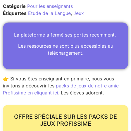
Catégorie
Pour les enseignants
Étiquettes
Etude de la Langue
,
Jeux
La plateforme a fermé ses portes récemment.
Les ressources ne sont plus accessibles au
téléchargement.
👉 Si vous êtes enseignant en primaire, nous vous
invitons à découvrir les
packs de jeux de notre amie
Profissime en cliquant ici
. Les élèves adorent.
OFFRE SPÉCIALE SUR LES PACKS DE
JEUX PROFISSIME