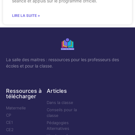
séance et appuis sur le programme officiel.
LIRE LA SUITE »
La salle des maitres : ressources pour les professeurs des
écoles et pour la classe.
Ressources à
Articles
télécharger
Dans la classe
Maternelle
Conseils pour la
CP
classe
CE1
Pédagogies
Alternatives
CE2