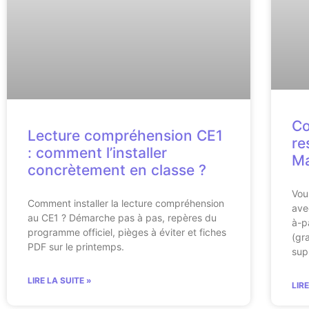
Co
Lecture compréhension CE1
re
: comment l’installer
Ma
concrètement en classe ?
Vou
Comment installer la lecture compréhension
ave
au CE1 ? Démarche pas à pas, repères du
à-p
programme officiel, pièges à éviter et fiches
(gra
PDF sur le printemps.
sup
LIRE LA SUITE »
LIR