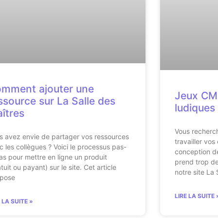
mment ajouter une
Jeux CM1
ssource sur La Salle des
ludiques
îtres
Vous recherch
s avez envie de partager vos ressources
travailler vo
c les collègues ? Voici le processus pas-
conception de
as pour mettre en ligne un produit
prend trop de
tuit ou payant) sur le site. Cet article
notre site La 
pose
LIRE LA SUITE 
E LA SUITE »