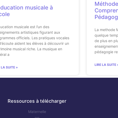
Méthode 
éducation musicale à
Compren
école
Pédagogi
ducation musicale est l’un des
La methode M
eignements artistiques figurant aux
quelque temps 
grammes officiels. Les pratiques vocales
de plus en pl
d’écoute aident les élèves à découvrir un
enseignement 
rimoine musical riche. La musique en
pédagogie re
éral a
LIRE LA SUITE 
E LA SUITE »
Ressources à télécharger
Maternelle