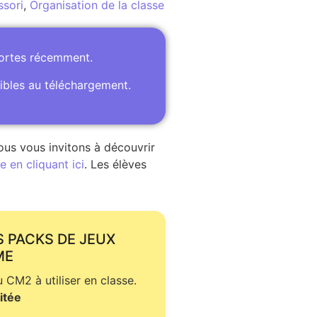
sori
,
Organisation de la classe
portes récemment.
ibles au téléchargement.
ous vous invitons à découvrir
 en cliquant ici
. Les élèves
S PACKS DE JEUX
ME
CM2 à utiliser en classe.
itée