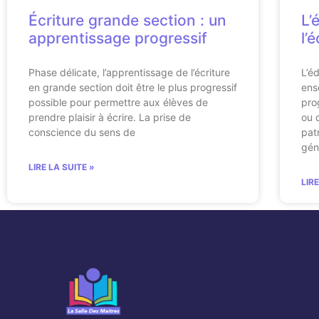
Écriture grande section : un
L’
apprentissage progressif
l’
Phase délicate, l’apprentissage de l’écriture
L’é
en grande section doit être le plus progressif
ens
possible pour permettre aux élèves de
pro
prendre plaisir à écrire. La prise de
ou 
conscience du sens de
pat
gén
LIRE LA SUITE »
LIR