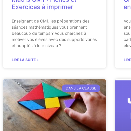
Exercices à imprimer
en
Enseignant de CM1, les préparations des
Vou
séances mathématiques vous prennent
ens
beaucoup de temps ? Vous cherchez à
sou
motiver vos élèves avec des supports variés
cad
et adaptés à leur niveau ?
élè
LIRE LA SUITE »
LIR
DANS LA CLASSE