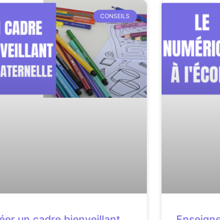
CONSEILS
éer un cadre bienveillant
Enseigne