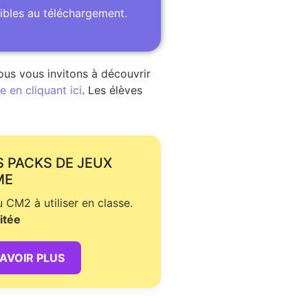
ibles au téléchargement.
ous vous invitons à découvrir
 en cliquant ici
. Les élèves
S PACKS DE JEUX
ME
CM2 à utiliser en classe.
itée
SAVOIR PLUS