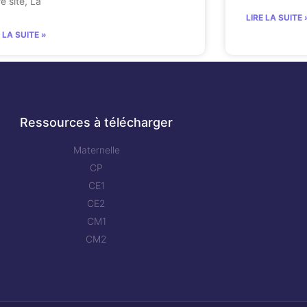
e site, La
LIRE LA SUITE 
E LA SUITE »
Ressources à télécharger
Maternelle
CP
CE1
CE2
CM1
CM2