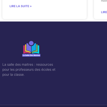
notr
LIRE LA SUITE »
LIR
La salle des maitres : ressources
pour les professeurs des écoles et
pour la classe.