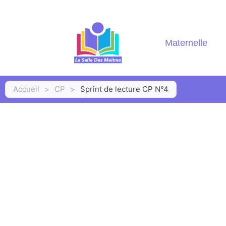
Maternelle
Accueil
>
CP
>
Sprint de lecture CP N°4