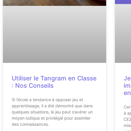
Utiliser le Tangram en Classe
Je
: Nos Conseils
im
en
Si l’école a tendance à opposer jeu et
apprentissage, il a été démontré que dans
Cer
quelques situations, le jeu peut s’avérer un
à a
moyen ludique et privilégié pour assimiler
CE2
des connaissances.
mis