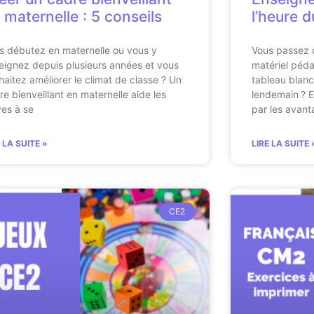
 maternelle : 5 conseils
l’heure 
s débutez en maternelle ou vous y
Vous passez 
eignez depuis plusieurs années et vous
matériel péda
haitez améliorer le climat de classe ? Un
tableau blanc 
re bienveillant en maternelle aide les
lendemain ? Et
ves à se
par les avan
E LA SUITE »
LIRE LA SUITE 
CE2