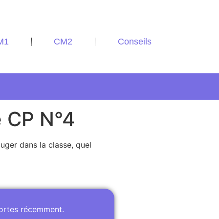
M1
CM2
Conseils
e CP N°4
uger dans la classe, quel
portes récemment.