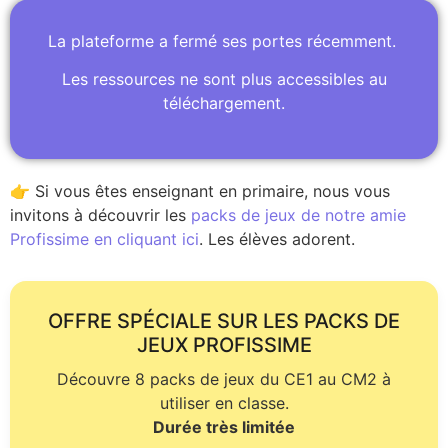
La plateforme a fermé ses portes récemment.
Les ressources ne sont plus accessibles au
téléchargement.
👉 Si vous êtes enseignant en primaire, nous vous
invitons à découvrir les
packs de jeux de notre amie
Profissime en cliquant ici
. Les élèves adorent.
OFFRE SPÉCIALE SUR LES PACKS DE
JEUX PROFISSIME
Découvre 8 packs de jeux du CE1 au CM2 à
utiliser en classe.
Durée très limitée