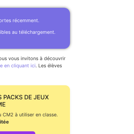
portes récemment.
ibles au téléchargement.
ous vous invitons à découvrir
 en cliquant ici
. Les élèves
S PACKS DE JEUX
ME
CM2 à utiliser en classe.
itée