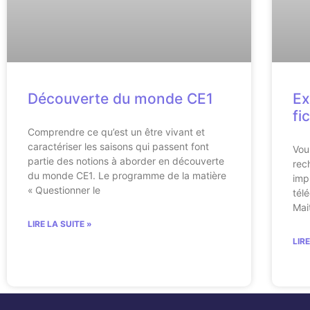
Découverte du monde CE1
Ex
fi
Comprendre ce qu’est un être vivant et
caractériser les saisons qui passent font
Vou
partie des notions à aborder en découverte
rec
du monde CE1. Le programme de la matière
imp
« Questionner le
tél
Mai
LIRE LA SUITE »
LIR