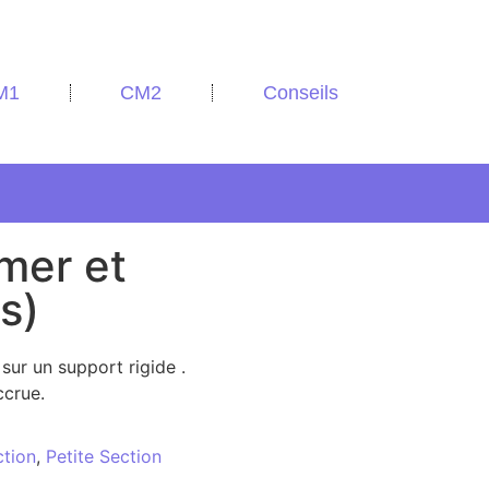
M1
CM2
Conseils
mer et
s)
sur un support rigide .
ccrue.
tion
,
Petite Section