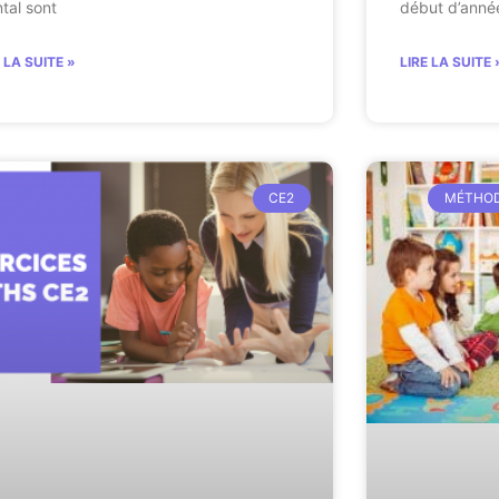
tal sont
début d’anné
E LA SUITE »
LIRE LA SUITE 
CE2
MÉTHOD