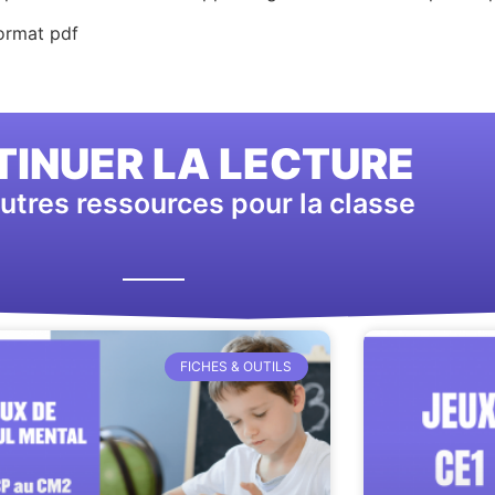
format pdf
INUER LA LECTURE
utres ressources pour la classe
FICHES & OUTILS