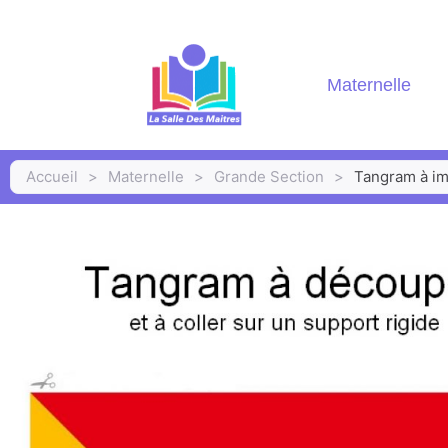
Maternelle
Accueil
>
Maternelle
>
Grande Section
>
Tangram à im