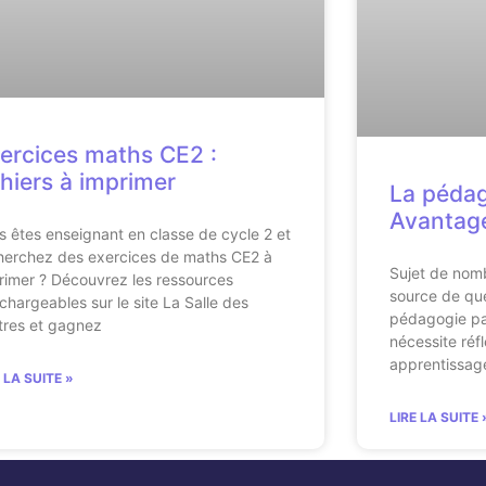
ercices maths CE2 :
chiers à imprimer
La pédago
Avantage
s êtes enseignant en classe de cycle 2 et
herchez des exercices de maths CE2 à
Sujet de nom
rimer ? Découvrez les ressources
source de que
échargeables sur le site La Salle des
pédagogie par
tres et gagnez
nécessite réfl
apprentissage
E LA SUITE »
LIRE LA SUITE 