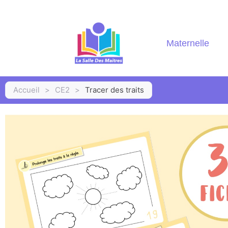
Maternelle
Accueil
>
CE2
>
Tracer des traits