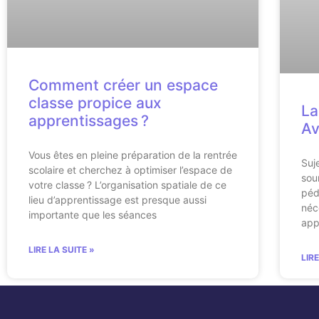
Comment créer un espace
classe propice aux
La
apprentissages ?
Av
Vous êtes en pleine préparation de la rentrée
Suj
scolaire et cherchez à optimiser l’espace de
sou
votre classe ? L’organisation spatiale de ce
péd
lieu d’apprentissage est presque aussi
néc
importante que les séances
app
LIRE LA SUITE »
LIR