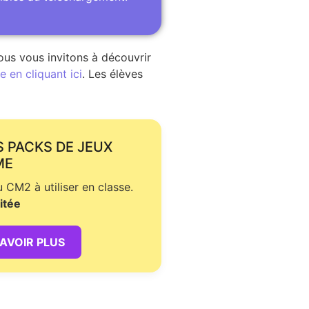
ous vous invitons à découvrir
 en cliquant ici
. Les élèves
S PACKS DE JEUX
ME
CM2 à utiliser en classe.
itée
SAVOIR PLUS