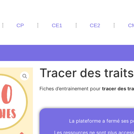
CP
CE1
CE2
C
Tracer des traits
Fiches d’entrainement pour
tracer des tra
La plateforme a fermé ses 
Les ressources ne sont plus access