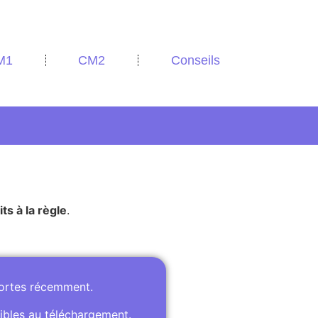
M1
CM2
Conseils
its à la règle
.
portes récemment.
ibles au téléchargement.