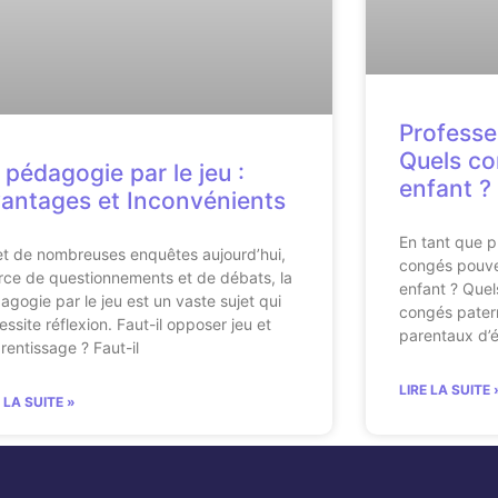
Professe
Quels co
 pédagogie par le jeu :
enfant ?
antages et Inconvénients
En tant que p
et de nombreuses enquêtes aujourd’hui,
congés pouve
rce de questionnements et de débats, la
enfant ? Quel
agogie par le jeu est un vaste sujet qui
congés pater
essite réflexion. Faut-il opposer jeu et
parentaux d’é
rentissage ? Faut-il
LIRE LA SUITE 
E LA SUITE »