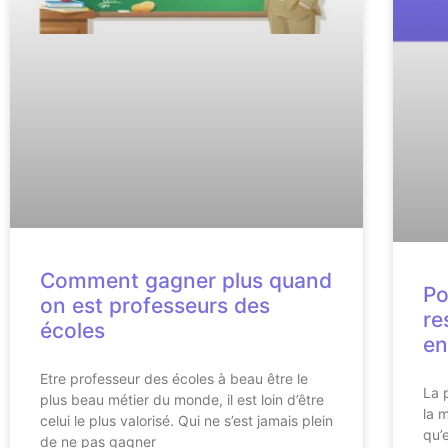
Comment gagner plus quand
Po
on est professeurs des
re
écoles
en
Etre professeur des écoles à beau être le
La 
plus beau métier du monde, il est loin d’être
la 
celui le plus valorisé. Qui ne s’est jamais plein
qu’
de ne pas gagner