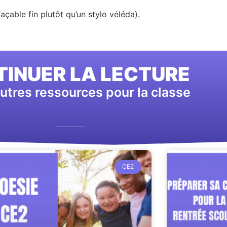
façable fin plutôt qu’un stylo véléda).
INUER LA LECTURE
utres ressources pour la classe
CE2