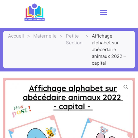
Accueil
>
Maternelle
>
Petite
>
Affichage
Section
alphabet sur
abécédaire
animaux 2022 –
capital