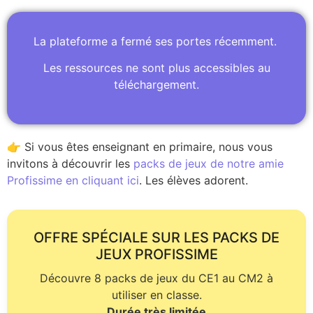
La plateforme a fermé ses portes récemment.
Les ressources ne sont plus accessibles au
téléchargement.
👉 Si vous êtes enseignant en primaire, nous vous
invitons à découvrir les
packs de jeux de notre amie
Profissime en cliquant ici
. Les élèves adorent.
OFFRE SPÉCIALE SUR LES PACKS DE
JEUX PROFISSIME
Découvre 8 packs de jeux du CE1 au CM2 à
utiliser en classe.
Durée très limitée