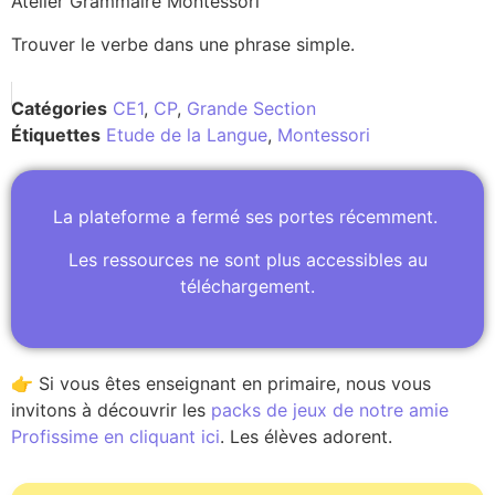
Atelier Grammaire Montessori
Trouver le verbe dans une phrase simple.
Catégories
CE1
,
CP
,
Grande Section
Étiquettes
Etude de la Langue
,
Montessori
La plateforme a fermé ses portes récemment.
Les ressources ne sont plus accessibles au
téléchargement.
👉 Si vous êtes enseignant en primaire, nous vous
invitons à découvrir les
packs de jeux de notre amie
Profissime en cliquant ici
. Les élèves adorent.