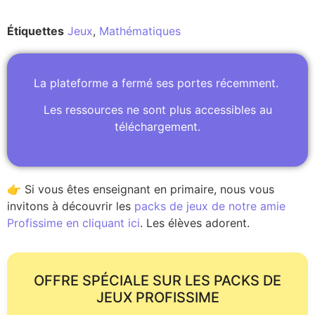
Étiquettes
Jeux
,
Mathématiques
La plateforme a fermé ses portes récemment.
Les ressources ne sont plus accessibles au
téléchargement.
👉 Si vous êtes enseignant en primaire, nous vous
invitons à découvrir les
packs de jeux de notre amie
Profissime en cliquant ici
. Les élèves adorent.
OFFRE SPÉCIALE SUR LES PACKS DE
JEUX PROFISSIME