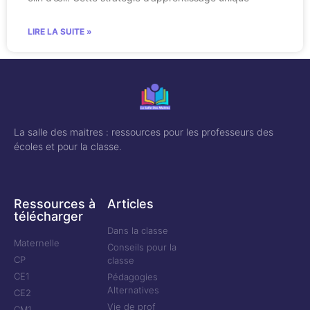
LIRE LA SUITE »
La salle des maitres : ressources pour les professeurs des
écoles et pour la classe.
Ressources à
Articles
télécharger
Dans la classe
Maternelle
Conseils pour la
CP
classe
CE1
Pédagogies
Alternatives
CE2
Vie de prof
CM1