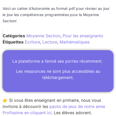
Voici un cahier d’Autonomie au format pdf pour réviser au jour
le jour les compétences programmées pour la Moyenne
Section!
Catégories
Moyenne Section
,
Pour les enseignants
Étiquettes
Ecriture
,
Lecture
,
Mathématiques
La plateforme a fermé ses portes récemment.
Les ressources ne sont plus accessibles au
téléchargement.
👉 Si vous êtes enseignant en primaire, nous vous
invitons à découvrir les
packs de jeux de notre amie
Profissime en cliquant ici
. Les élèves adorent.