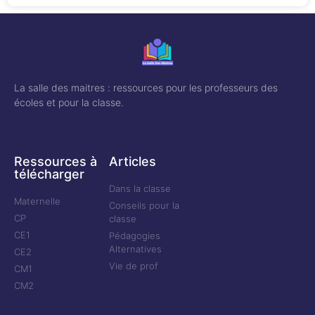
La salle des maitres : ressources pour les professeurs des
écoles et pour la classe.
Ressources à
Articles
télécharger
Dans la classe
Maternelle
Conseils pour la
CP
classe
CE1
Pédagogies
Alternatives
CE2
Vie de prof
CM1
CM2