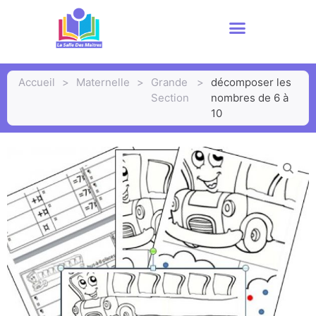
Accueil
>
Maternelle
>
Grande
>
décomposer les
Section
nombres de 6 à
10