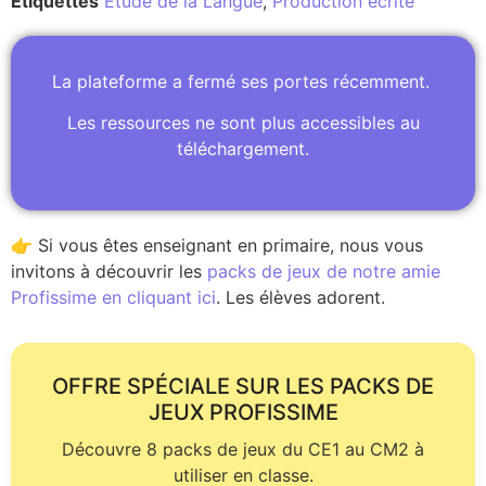
Étiquettes
Etude de la Langue
,
Production écrite
La plateforme a fermé ses portes récemment.
Les ressources ne sont plus accessibles au
téléchargement.
👉 Si vous êtes enseignant en primaire, nous vous
invitons à découvrir les
packs de jeux de notre amie
Profissime en cliquant ici
. Les élèves adorent.
OFFRE SPÉCIALE SUR LES PACKS DE
JEUX PROFISSIME
Découvre 8 packs de jeux du CE1 au CM2 à
utiliser en classe.