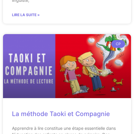
linguiste,
LIRE LA SUITE »
CP
La méthode Taoki et Compagnie
Apprendre à lire constitue une étape essentielle dans