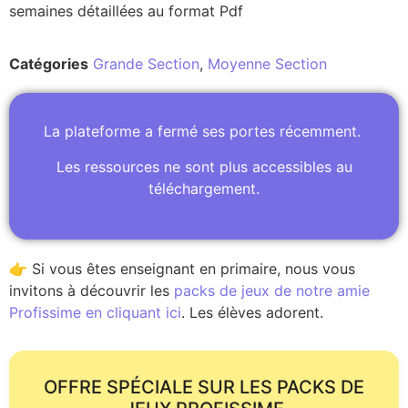
semaines détaillées au format Pdf
Catégories
Grande Section
,
Moyenne Section
La plateforme a fermé ses portes récemment.
Les ressources ne sont plus accessibles au
téléchargement.
👉 Si vous êtes enseignant en primaire, nous vous
invitons à découvrir les
packs de jeux de notre amie
Profissime en cliquant ici
. Les élèves adorent.
OFFRE SPÉCIALE SUR LES PACKS DE