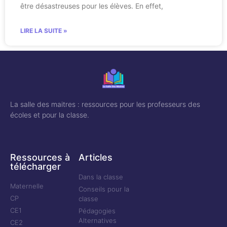
être désastreuses pour les élèves. En effet,
LIRE LA SUITE »
La salle des maitres : ressources pour les professeurs des
écoles et pour la classe.
Ressources à
Articles
télécharger
Dans la classe
Maternelle
Conseils pour la
CP
classe
CE1
Pédagogies
Alternatives
CE2