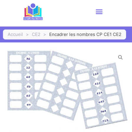
Accueil
>
CE2
>
Encadrer les nombres CP CE1 CE2