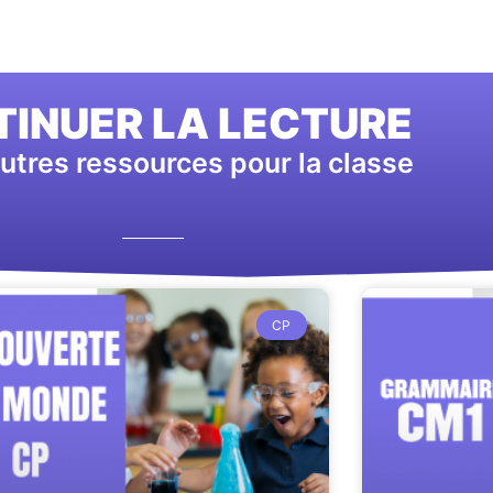
INUER LA LECTURE
utres ressources pour la classe
CP