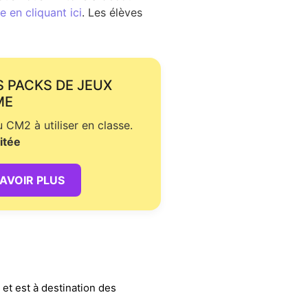
 en cliquant ici
. Les élèves
S PACKS DE JEUX
ME
CM2 à utiliser en classe.
itée
SAVOIR PLUS
, et est à destination des