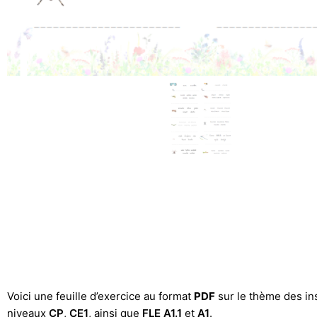
Voici une feuille d’exercice au format
PDF
sur le thème des inse
niveaux
CP
,
CE1
, ainsi que
FLE A1.1
et
A1
.