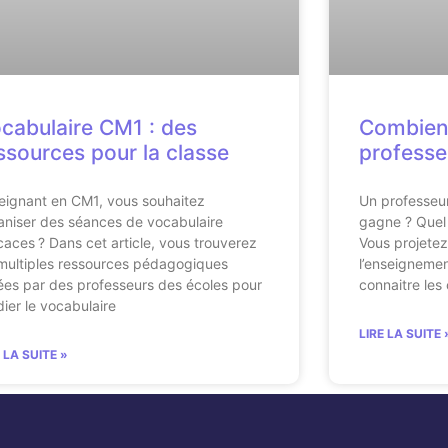
cabulaire CM1 : des
Combien
ssources pour la classe
professe
eignant en CM1, vous souhaitez
Un professeu
aniser des séances de vocabulaire
gagne ? Quel 
icaces ? Dans cet article, vous trouverez
Vous projetez
multiples ressources pédagogiques
l’enseignemen
ées par des professeurs des écoles pour
connaitre les 
dier le vocabulaire
LIRE LA SUITE 
E LA SUITE »