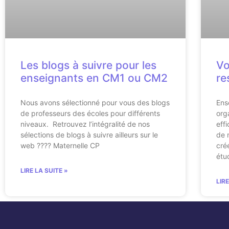
Les blogs à suivre pour les
Vo
enseignants en CM1 ou CM2
re
Nous avons sélectionné pour vous des blogs
Ens
de professeurs des écoles pour différents
org
niveaux. Retrouvez l’intégralité de nos
eff
sélections de blogs à suivre ailleurs sur le
de 
web ???? Maternelle CP
cré
étu
LIRE LA SUITE »
LIR