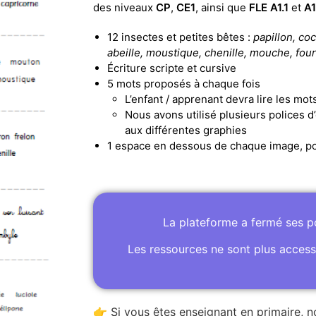
des niveaux
CP
,
CE1
, ainsi que
FLE A1.1
et
A1
12 insectes et petites bêtes :
papillon, coc
abeille, moustique, chenille, mouche, fourm
Écriture scripte et cursive
5 mots proposés à chaque fois
L’enfant / apprenant devra lire les mot
Nous avons utilisé plusieurs polices d’
aux différentes graphies
1 espace en dessous de chaque image, po
La plateforme a fermé ses 
Les ressources ne sont plus access
👉 Si vous êtes enseignant en primaire, n