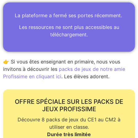
La plateforme a fermé ses portes récemment.
Les ressources ne sont plus accessibles au
téléchargement.
👉 Si vous êtes enseignant en primaire, nous vous
invitons à découvrir les
packs de jeux de notre amie
Profissime en cliquant ici
. Les élèves adorent.
OFFRE SPÉCIALE SUR LES PACKS DE
JEUX PROFISSIME
Découvre 8 packs de jeux du CE1 au CM2 à
utiliser en classe.
Durée très limitée