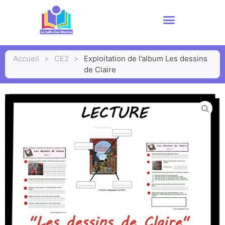
Accueil
>
CE2
>
Exploitation de l’album Les dessins
de Claire